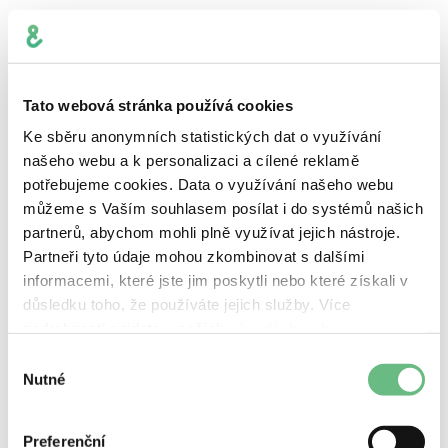
Nové příležitosti k růstu tržeb
: Zastřešením více
služeb vytváříte nové cesty pro cross-selling a
upselling. Čím více hodnoty nabídnete v jednom
Tato webová stránka používá cookies
rozhraní, tím více důvodů mají uživatelé zůstat a
Ke sběru anonymních statistických dat o využívání
zapojit se.
našeho webu a k personalizaci a cílené reklamě
Excelentní uživatelská zkušenost
: Dnešní
potřebujeme cookies. Data o využívání našeho webu
uživatelé očekávají plynulé a intuitivní řešení.
můžeme s Vaším souhlasem posílat i do systémů našich
Dobře navržená superaplikace jim zjednoduší
partnerů, abychom mohli plně využívat jejich nástroje.
život tím, že vše potřebné mají na jednom místě.
Partneři tyto údaje mohou zkombinovat s dalšími
Efektivnější provoz a chytřejší rozhodování
:
informacemi, které jste jim poskytli nebo které získali v
Integrací systémů a uživatelských dat odstraníte
důsledku toho, že používáte jejich služby. Více
vnitřní bariéry, zlepšíte workflow a získáte více
podrobností najdete v našich
zásadách ochrany
dat pro plánování produktů a obchodní strategie.
osobních údajů
.
Výběr
Silnější postavení na trhu
: Perfektní zákaznický
Nutné
souhlasu
zážitek vás odliší od konkurence. Superaplikace
vám pomáhají rychleji reagovat na měnící se
Preferenční