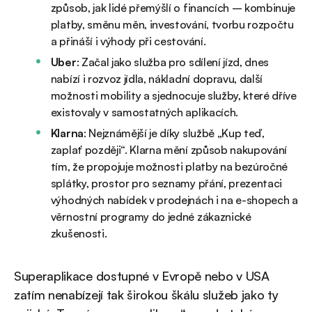
způsob, jak lidé přemýšlí o financích – kombinuje
platby, směnu měn, investování, tvorbu rozpočtu
a přináší i výhody při cestování.
Uber
: Začal jako služba pro sdílení jízd, dnes
nabízí i rozvoz jídla, nákladní dopravu, další
možnosti mobility a sjednocuje služby, které dříve
existovaly v samostatných aplikacích.
Klarna
: Nejznámější je díky službě „Kup teď,
zaplať později“. Klarna mění způsob nakupování
tím, že propojuje možnosti platby na bezúročné
splátky, prostor pro seznamy přání, prezentaci
výhodných nabídek v prodejnách i na e-shopech a
věrnostní programy do jedné zákaznické
zkušenosti.
Superaplikace dostupné v Evropě nebo v USA
zatím nenabízejí tak širokou škálu služeb jako ty