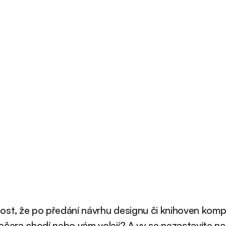
st, že po předání návrhu designu či knihoven kom
ečera chodí nebo vám volají? A vy se nezastavíte n