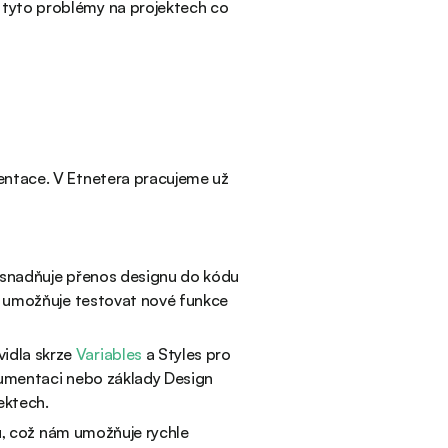
 tyto problémy na projektech co
mentace. V Etnetera pracujeme už
usnadňuje přenos designu do kódu
é umožňuje testovat nové funkce
idla skrze
Variables
a Styles pro
kumentaci nebo základy Design
ektech.
ů, což nám umožňuje rychle