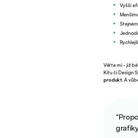
Vyšší ef
Menšímu
Stejném
Jednodu
Rychlejš
Věřte mi - již 
Kitu či Design S
produkt
. A vů
“Propo
grafik