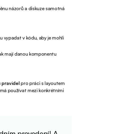
měnu názorů a diskuze samotná
u vypadat v kódu, aby je mohli
, jak mají danou komponentu
u pravidel
pro práci s layoutem
e má používat mezi konkrétními
adním provedení! A