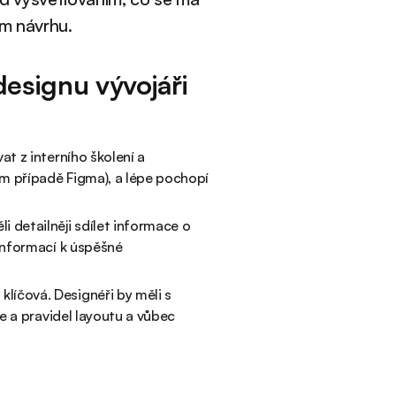
ém návrhu.
designu vývojáři
at z interního školení a
em případě Figma), a lépe pochopí
li detailněji sdílet informace o
informací k úspěšné
líčová. Designéři by měli s
e a pravidel layoutu a vůbec