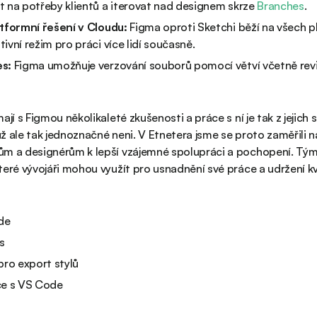
t na potřeby klientů a iterovat nad designem skrze
Branches
.
atformní řešení v Cloudu:
Figma oproti Sketchi běží na všech 
ivní režim pro práci více lidí současně.
es:
Figma umožňuje verzování souborů pomocí větví včetně rev
ají s Figmou několikaleté zkušenosti a práce s ní je tak z jejic
ž ale tak jednoznačné neni. V Etnetera jsme se proto zaměřili 
m a designérům k lepší vzájemné spolupráci a pochopení. Týmům
teré vývojáři mohou využít pro usnadnění své práce a udržení kva
de
s
pro export stylů
ce s VS Code