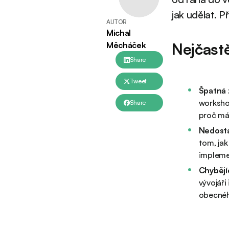
jak udělat. P
AUTOR
Michal
Nejčast
Měcháček
Share
Tweet
Špatná 
workshop
Share
proč má
Nedosta
tom, jak
impleme
Chybějí
vývojáři
obecnéh