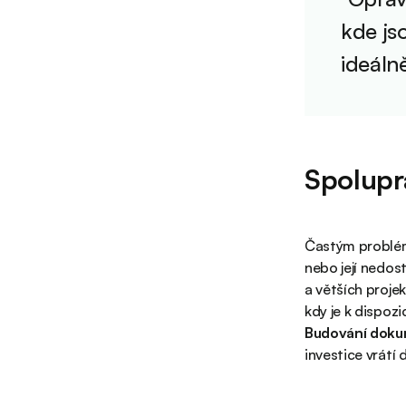
kde js
ideáln
Spolupr
Častým probléme
nebo její nedos
a větších projek
kdy je k dispozi
Budování dok
investice vrátí d