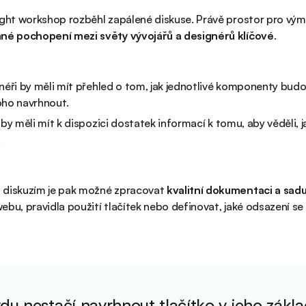
ight workshop rozběhl zapálené diskuse. Právě prostor pro vý
né pochopení mezi světy vývojářů a designérů klíčové
.
néři by měli mít přehled o tom, jak jednotlivé komponenty budo
oho navrhnout.
 by měli mít k dispozici dostatek informací k tomu, aby věděli
.
 diskuzím je pak možné zpracovat
kvalitní dokumentaci a sad
ebu, pravidla použití tlačítek nebo definovat, jaké odsazení s
du nestačí navrhnout tlačítko v jeho zákl