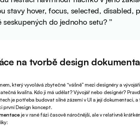
ou stavy hover, focus, selected, disabled,
ě seskupených do jednoho setu? ”
áce na tvorbě design dokument
m, který vyvolává zbytečné “vášně” mezi designéry a vývojáři
tatečná kvalita. Kdo ji má udělat? Vývojář nebo designér? Pravd
tech je potřeba budovat silné zázemí v UI a její dokumentaci, a to
ci první Design koncept.
umentace
je v rané fázi časově náročnější, ale v relativně krátk
íky: