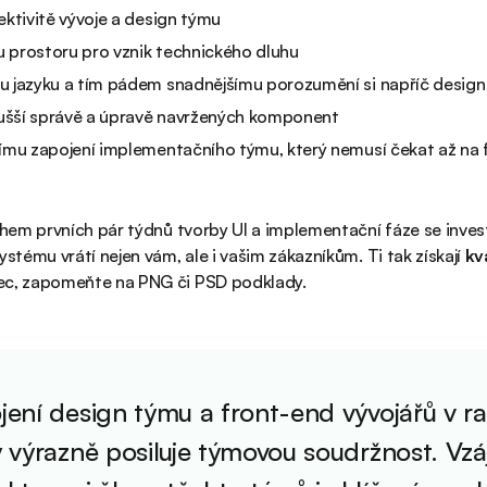
ektivitě vývoje a design týmu
 prostoru pro vznik technického dluhu
u jazyku a tím pádem snadnějšímu porozumění si napříč desig
šší správě a úpravě navržených komponent
ímu zapojení implementačního týmu, který nemusí čekat až na f
během prvních pár týdnů tvorby UI a implementační fáze se inv
ystému vrátí nejen vám, ale i vašim zákazníkům. Ti tak získají
kv
bec, zapomeňte na PNG či PSD podklady.
jení design týmu a front-end vývojářů v ra
y výrazně posiluje týmovou soudržnost. V