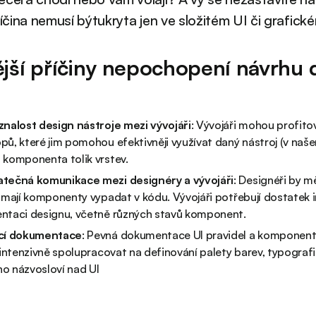
říčina nemusí býtukryta jen ve složitém UI či grafick
ější příčiny nepochopení návrhu 
znalost design nástroje mezi vývojáři
: Vývojáři mohou profitov
ů, které jim pomohou efektivněji využívat daný nástroj (v naš
 komponenta tolik vrstev.
tečná komunikace mezi designéry a vývojáři
: Designéři by mě
 mají komponenty vypadat v kódu. Vývojáři potřebují dostatek 
ntaci designu, včetně různých stavů komponent.
cí dokumentace
: Pevná dokumentace UI pravidel a komponent k
 intenzivně spolupracovat na definování palety barev, typografi
o názvosloví nad UI