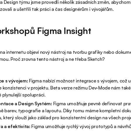
ra Design týmu jsme provedli několik zásadních změn, abychom
zovali a ušetřili tak práci a čas designérům i vývojářům.
orkshopů Figma Insight
na internetu objeví nový nástroj na tvorbu grafiky nebo doku
igmou. Proč zrovna tento nástroj a ne třeba Sketch?
ce s vývojem:
Figma nabízí možnost integrace s vývojem, což 
je konzistenci v projektu. Beta verze režimu Dev-Mode nám tak
ě plynulejší spolupráci.
ntace a Design Systém:
Figma umožňuje pevně definovat prav
tně barev, typografie a layoutu. Díky tomu máme kompletní do
 který slouží jako základ pro konzistentní design na všech proj
ta a efektivita:
Figma umožňuje rychlý vývoj prototypů a návrh