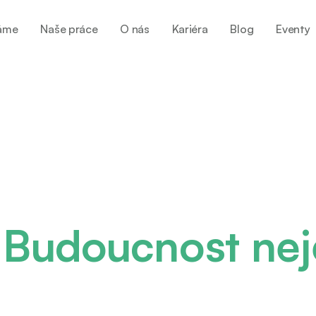
áme
Naše práce
O nás
Kariéra
Blog
Eventy
: Budoucnost nej