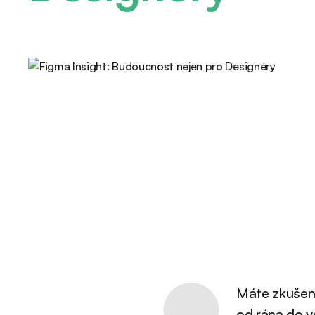
Máte zkušeno
od rána do v