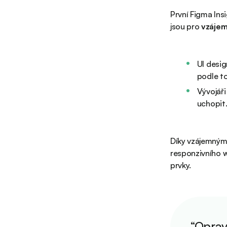
První Figma Ins
jsou pro
vzájem
UI desig
podle t
Vývojáři
uchopit
Díky vzájemným
responzivního w
prvky.
“Oprav