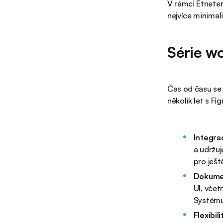
V rámci Etnete
nejvíce minimali
Série w
Čas od času se 
několik let s F
Integra
a udržu
pro ješt
Dokume
UI, vče
Systému,
Flexibili