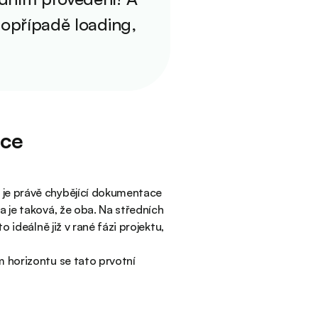
 popřípadě loading,
ace
 je právě chybějící dokumentace
a je taková, že oba. Na středních
 ideálně již v rané fázi projektu,
ém horizontu se tato prvotní