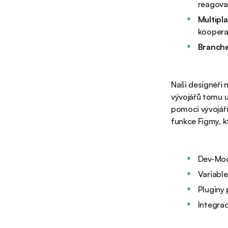
reagova
Multipl
kooperat
Branch
Naši designéři m
vývojářů tomu u
pomoci vývojářů
funkce Figmy, k
Dev-Mo
Variable
Pluginy 
Integra