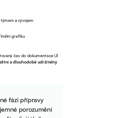
n týmem a vývojem
inální grafiku
estovaný čas do dokumentace UI
alitní a dlouhodobě udržitelný
né fázi přípravy
zájemné porozumění