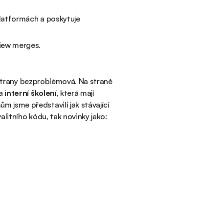
platformách a poskytuje
iew merges.
h strany bezproblémová. Na straně
na
interní školení
, která mají
 jsme představili jak stávající
litního kódu, tak novinky jako: