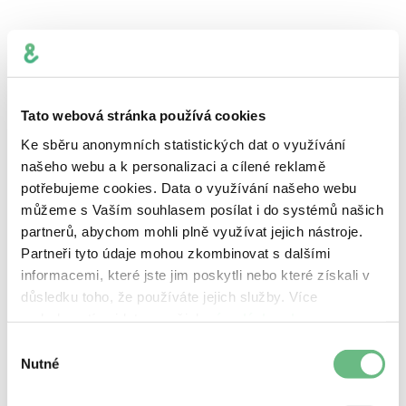
Tato webová stránka používá cookies
Ke sběru anonymních statistických dat o využívání
May 25, 2022
Projektové řízení
našeho webu a k personalizaci a cílené reklamě
potřebujeme cookies. Data o využívání našeho webu
můžeme s Vaším souhlasem posílat i do systémů našich
Jak vytvořit pomocí retrospektivy tým
partnerů, abychom mohli plně využívat jejich nástroje.
plný superhrdinů
Partneři tyto údaje mohou zkombinovat s dalšími
informacemi, které jste jim poskytli nebo které získali v
důsledku toho, že používáte jejich služby. Více
podrobností najdete v našich
zásadách ochrany
osobních údajů
.
1
...
Výběr
Nutné
souhlasu