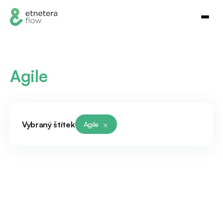
Agile
Vybraný štítek
Agile