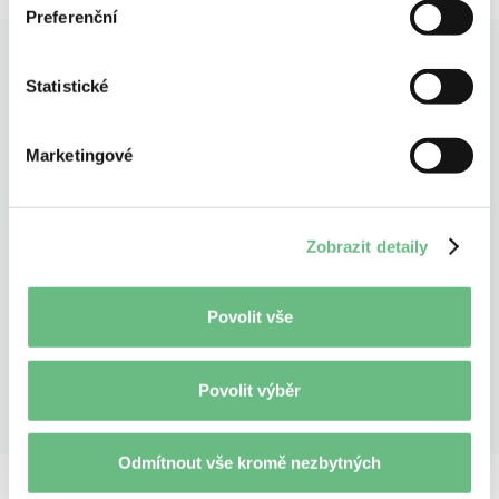
Preferenční
Vytvořme společně něco
Statistické
skvělého
Marketingové
Jste připraveni vylepšit váš digitální produkt?
Rádi vám s tím pomůžeme.
Zobrazit detaily
Online konzultace
Povolit vše
Povolit výběr
Odmítnout vše kromě nezbytných