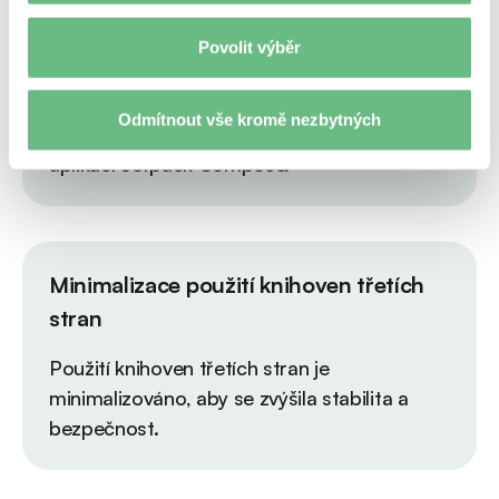
Povolit výběr
Jetpack Compose
Pro vývoj systému Android byl přístup XML
Odmítnout vše kromě nezbytných
pro vývoj uživatelského rozhraní nahrazen
aplikací Jetpack Compose.
Minimalizace použití knihoven třetích
stran
Použití knihoven třetích stran je
minimalizováno, aby se zvýšila stabilita a
bezpečnost.