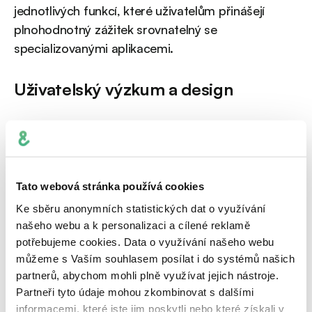
jednotlivých funkcí, které uživatelům přinášejí
plnohodnotný zážitek srovnatelný se
specializovanými aplikacemi.
Uživatelský výzkum a design
Celému projektu předcházel důkladný průzkum
potřeb uživatelů ve spolupráci se společností
STEM/MARK. Na základě těchto zjištění byla
vytvořena
moderní a intuitivní aplikace.
Klíčové
Tato webová stránka používá cookies
nové funkce jsou pravidelně testovány s uživateli,
Ke sběru anonymních statistických dat o využívání
aby se maximalizoval uživatelský komfort.
našeho webu a k personalizaci a cílené reklamě
potřebujeme cookies. Data o využívání našeho webu
můžeme s Vaším souhlasem posílat i do systémů našich
V roce 2024 prošla aplikace zásadním
partnerů, abychom mohli plně využívat jejich nástroje.
redesignem. V přípravě jsme pravidelně zapojovali
Partneři tyto údaje mohou zkombinovat s dalšími
uživatelský výzkum a uživatelské testování a
informacemi, které jste jim poskytli nebo které získali v