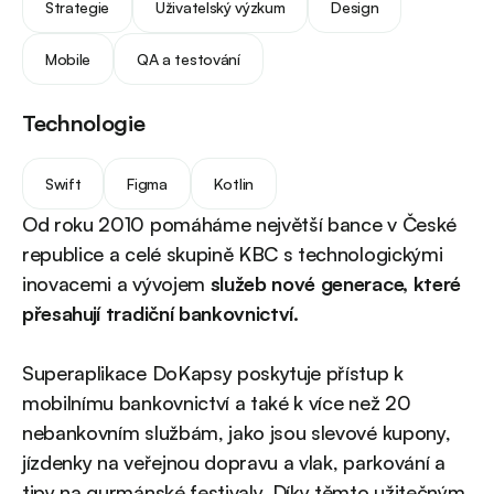
Strategie
Uživatelský výzkum
Design
Mobile
QA a testování
Technologie
Swift
Figma
Kotlin
Od roku 2010 pomáháme největší bance v České
republice a celé skupině KBC s technologickými
inovacemi a vývojem
služeb nové generace, které
přesahují tradiční bankovnictví.
Superaplikace DoKapsy poskytuje přístup k
mobilnímu bankovnictví a také k více než 20
nebankovním službám, jako jsou slevové kupony,
jízdenky na veřejnou dopravu a vlak, parkování a
tipy na gurmánské festivaly. Díky těmto užitečným