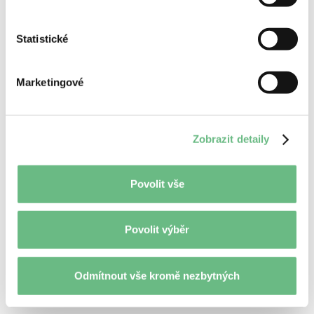
Statistické
Marketingové
Zobrazit detaily
Povolit vše
Jun 1, 2026
Mobilní vývoj
Povolit výběr
AI
Vývojáři dodávají AI-generovaný kód
Odmítnout vše kromě nezbytných
rychleji. Jak tomu přizpůsobit QA?