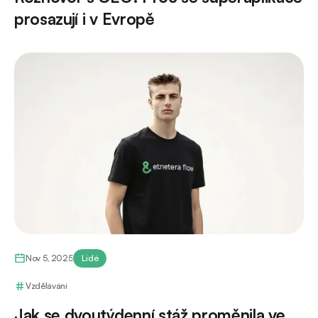
prosazují i v Evropě
Nov 5, 2025
Lidé
Vzdělávání
Jak se dvoutýdenní stáž proměnila ve