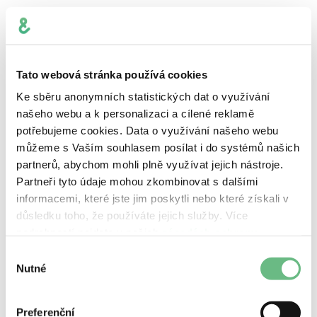
Tato webová stránka používá cookies
Ke sběru anonymních statistických dat o využívání
našeho webu a k personalizaci a cílené reklamě
potřebujeme cookies. Data o využívání našeho webu
můžeme s Vaším souhlasem posílat i do systémů našich
partnerů, abychom mohli plně využívat jejich nástroje.
Partneři tyto údaje mohou zkombinovat s dalšími
informacemi, které jste jim poskytli nebo které získali v
Jun 3, 2026
Mobilní vývoj
důsledku toho, že používáte jejich služby. Více
podrobností najdete v našich
zásadách ochrany
Multiplatformní vývoj
osobních údajů
.
Výběr
Kotlin Multiplatform v praxi: čtyři
Nutné
souhlasu
projekty, čtyři různé výzvy
Preferenční