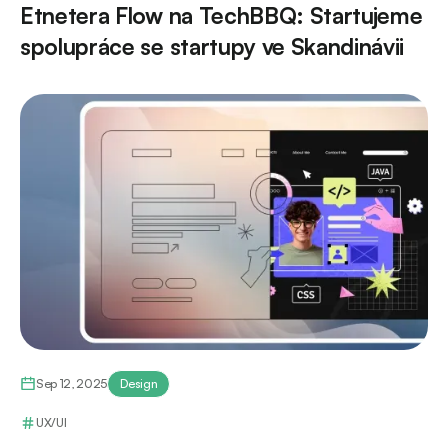
Etnetera Flow na TechBBQ: Startujeme
spolupráce se startupy ve Skandinávii
Sep 12, 2025
Design
UX/UI