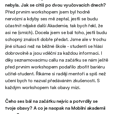
nebyla. Jak se cítíš po dvou vyučovacích dnech?
Před prvním workshopem jsem byl hodně
nervózní a kdyby ses mě zeptal, jestli se budu
účastnit nějaké další Akademie, tak bych řekl, že
asi ne (smích). Docela jsem se bál toho, jestli budu
schopný znalosti dobře předat. Jsme ale v trochu
jiné situaci než na běžné škole - studenti se hlásí
dobrovolně a jsou vděční za každou informaci. I
díky seznamovacímu callu na začátku se nám ještě
před prvním workshopem podařilo zbořit bariéru
učitel-student. Říkáme si raději mentoři a spíš než
učení bych to nazval předáváním zkušeností. S
každým workshopem tak obavy mizí.
Čeho ses bál na začátku nejvíc a potvrdily se
tvoje obavy? A co je naopak na Mobilní akademii