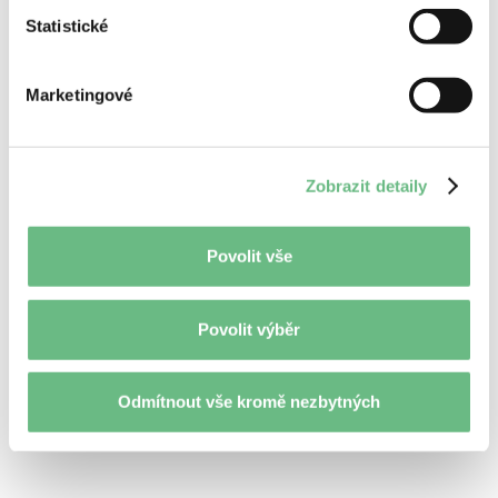
Statistické
Digitální showroom pro Škoda Auto
Marketingové
Backend
Web
Mobile
Digitální konfigurátor automobilů pro digitální
showroomy Škoda Auto.
Zobrazit detaily
Povolit vše
Povolit výběr
Odmítnout vše kromě nezbytných