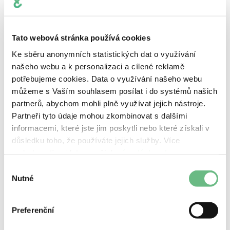
Implementace špičkových technologií pro
vylepšení zážitku z mobilního sázení pro širokou
škálu uživatelů.
Tato webová stránka používá cookies
Ke sběru anonymních statistických dat o využívání
našeho webu a k personalizaci a cílené reklamě
potřebujeme cookies. Data o využívání našeho webu
můžeme s Vaším souhlasem posílat i do systémů našich
partnerů, abychom mohli plně využívat jejich nástroje.
Partneři tyto údaje mohou zkombinovat s dalšími
informacemi, které jste jim poskytli nebo které získali v
důsledku toho, že používáte jejich služby. Více
podrobností najdete v našich
zásadách ochrany
osobních údajů
.
Výběr
Nutné
souhlasu
Preferenční